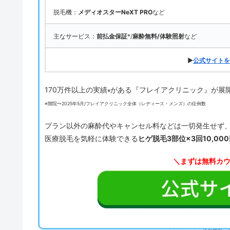
脱毛機：
メディオスターNeXT PRO
など
主なサービス：
前払金保証
*/
麻酔無料/体験照射
など
▶
公式サイトを
170万件以上の実績
がある『フレイアクリニック』が展
※
※開院〜2025年5月/フレイアクリニック全体（レディース・メンズ）の症例数
プラン以外の麻酔代やキャンセル料などは一切発生せず
医療脱毛を気軽に体験できる
ヒゲ脱毛3部位×3回10,00
＼まずは無料カ