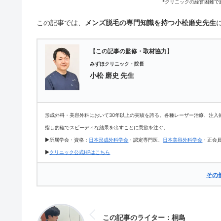
*クリニックの経営困難で
この記事では、
メンズ脱毛の専門知識を持つ小松磨史先生
【この記事の監修・取材協力】
みずほクリニック・院長
小松 磨史 先生
形成外科・美容外科において30年以上の実績を誇る。各種レーザー治療、注入
指し的確でスピーディな結果を出すことに意欲を注ぐ。
▶所属学会・資格：
日本形成外科学会
・認定専門医、
日本美容外科学会
・正会
▶
クリニック公式HPはこちら
その
この記事のライター：桐島