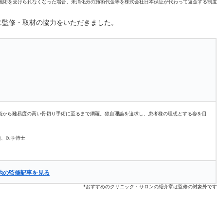
施術を受けられなくなった場合、未消化分の施術代金等を株式会社日本保証が代わって返金する制度
に監修・取材の協力をいただきました。
術から難易度の高い骨切り手術に至るまで網羅。独自理論を追求し、患者様の理想とする姿を目
員、医学博士
他の監修記事を見る
*おすすめのクリニック・サロンの紹介章は監修の対象外です