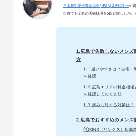
日本脱毛安全普及協会(JESA) 3級脱毛士
の
自身でも全身の医療脱毛を5回経験したが、
1.広島で失敗しないメン
方
1-1 通いやすさは？自宅
を確認
1-2 広島エリアの料金相
を確認しておくと◎
1-3 痛みに対する対策は？
2.広島でおすすめのメンズ
①RINX（リンクス）広島