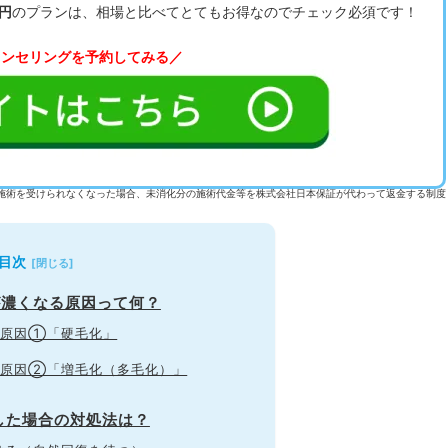
0円
のプランは、相場と比べてとてもお得なのでチェック必須です！
ウンセリングを予約してみる／
施術を受けられなくなった場合、未消化分の施術代金等を株式会社日本保証が代わって返金する制度
目次
が濃くなる原因って何？
る原因①「硬毛化」
る原因②「増毛化（多毛化）」
した場合の対処法は？