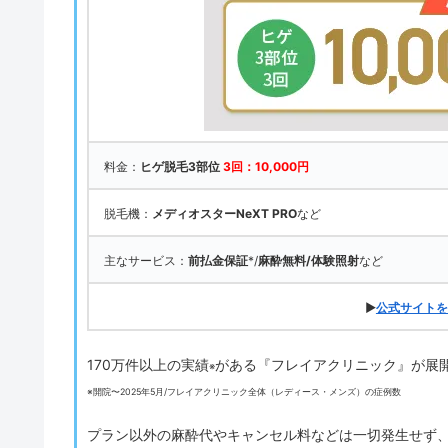
料金：
ヒゲ脱毛3部位
3回：10,000円
脱毛機：
メディオスターNeXT PRO
など
主なサービス：
前払金保証
*/
麻酔無料/体験照射
など
▶
公式サイトを
170万件以上の実績
がある『フレイアクリニック』が展
※
※開院〜2025年5月/フレイアクリニック全体（レディース・メンズ）の症例数
プラン以外の麻酔代やキャンセル料などは一切発生せず