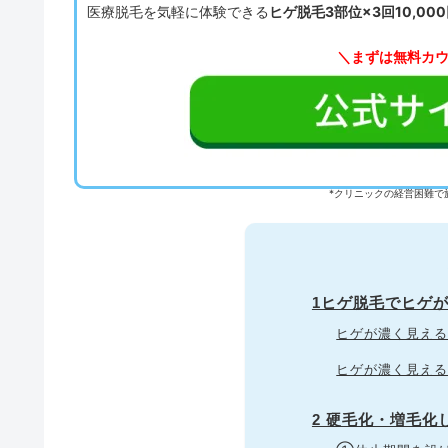
医療脱毛を気軽に体験できる
ヒゲ脱毛3部位×3回10,00
＼まずは無料カ
*クリニックの経営困難で
1ヒゲ脱毛でヒゲ
ヒゲが濃く見え
ヒゲが濃く見え
2 硬毛化・増毛化