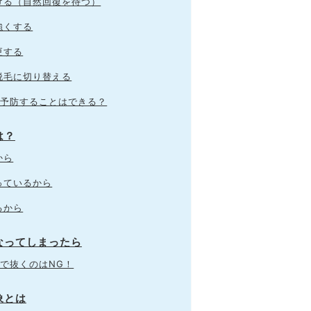
ける（自然回復を待つ）
強くする
更する
脱毛に切り替える
を予防することはできる？
は？
から
っているから
るから
なってしまったら
で抜くのはNG！
象とは