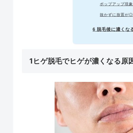
ポップアップ現
抜かずに放置が
6 脱毛後に濃く
1ヒゲ脱毛でヒゲが濃くなる原