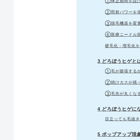
①休止期間を設
②照射パワーを
③脱毛機器を変
④医療ニードル
硬毛化・増毛化
3 どろぼうヒゲと
①毛が膨張する
②焼けカスが残
③毛先が丸くな
4 どろぼうヒゲに
目立っても毛抜き
5 ポップアップ現