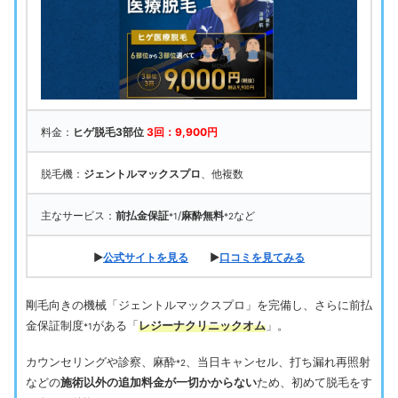
料金：
ヒゲ脱毛3部位
3回：9,900円
脱毛機：
ジェントルマックスプロ
、他複数
主なサービス：
前払金保証
/
麻酔無料
など
*1
*2
▶
公式サイトを見る
▶
口コミを見てみる
剛毛向きの機械「ジェントルマックスプロ」を完備し、さらに前払
金保証制度
がある「
レジーナクリニックオム
」。
*1
カウンセリングや診察、麻酔
、当日キャンセル、打ち漏れ再照射
*2
などの
施術以外の追加料金が一切かからない
ため、初めて脱毛をす