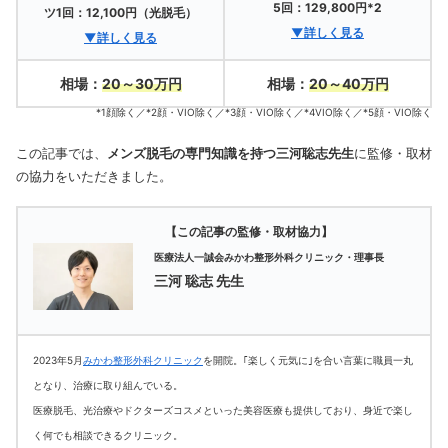
5回：129,800円*2
ツ1回：12,100円（光脱毛）
▼詳しく見る
▼詳しく見る
相場：
20～30万円
相場：
20～40万円
*1顔除く／*2顔・VIO除く／*3顔・VIO除く／*4VIO除く／*5顔・VIO除く
この記事では、
メンズ脱毛の専門知識を持つ三河聡志先生
に監修・取材
の協力をいただきました。
【この記事の監修・取材協力】
医療法人一誠会みかわ整形外科クリニック・理事長
三河 聡志 先生
2023年5月
みかわ整形外科クリニック
を開院。｢楽しく元気に｣を合い言葉に職員一丸
となり、治療に取り組んでいる。
医療脱毛、光治療やドクターズコスメといった美容医療も提供しており、身近で楽し
く何でも相談できるクリニック。