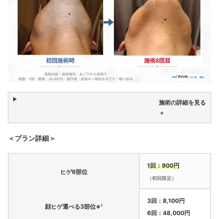
施術の詳細を見る
＋
＜プラン詳細＞
1回：900円
ヒゲ6部位
（初回限定）
3回：8,100円
顔ヒゲ選べる3部位※¹
6回：48,000円