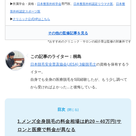
▶所属学会・資格：
日本整形外科学会
専門医、
日本整形外科認定リウマチ医
、
日本整
形外科認定スポーツ医
▶
クリニック公式HPはこちら
その他の監修記事を見る
*おすすめのクリニック・サロンの紹介章は監修の対象外です
この記事のライター：桐島
日本脱毛安全普及協会(JESA) 3級脱毛士
の資格を保有するラ
イター。
自身でも全身の医療脱毛を5回経験したが、もう少し調べて
から受ければよかった…と後悔している。
目次
1.メンズ全身脱毛の料金相場は約20～40万円|サ
ロンと医療で料金が異なる