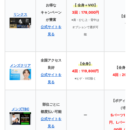
お得な
【
全身＋VIO】
キャンペーン
3回：178,000円
リンクス
【全身
が
豊富
※肩・ひじ上・背中は
ー
公式サイトを
オプションで選択可
見る
能
全国アクセス
【全身】
メンズクリア
良好
【全身＋V
4回：119,800円
公式サイトを
4回：292
※ヒゲ・VIO除く
見る
【ボディS
部位ごとに
（1部
メンズTBC
都度払い可能
ー
Sパーツ1回：
公式サイトを
円、Lパーツ1
見る
00円（光