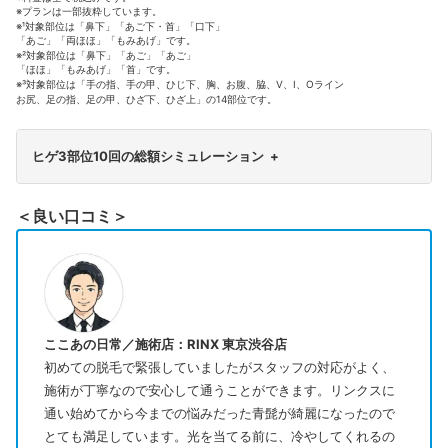
※プランは一部抜粋しています。
※¹対象部位は「鼻下」「あご下・首」「口下」
「あご」「両ほほ」「もみあげ」です。
※²対象部位は「鼻下」「あご」「あご」
「ほほ」「もみあげ」「首」です。
※³対象部位は「手の指、手の甲、ひじ下、胸、お腹、脇、V、I、Oライン
お尻、足の指、足の甲、ひざ下、ひざ上」の14部位です。
ヒゲ3部位10回の総額シミュレーション
+
＜良い口コミ＞
ここあの日常／施術店：RINX 東京渋谷店
初めての脱毛で緊張していましたがスタッフの対応がよく、
施術が丁寧なので安心して通うことができます。リンクスに
通い始めてから今までの悩みだった青髭が綺麗になったので
とても満足しています。光を当てる前に、冷やしてくれるの