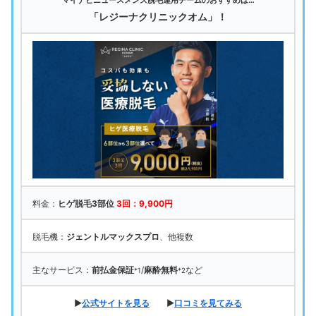
マイナビニュースメンズ脱毛運用チームのおすすめは…
「レジーナクリニックオム」！
料金：
ヒゲ脱毛3部位
3回：9,900円
脱毛機：
ジェントルマックスプロ
、他複数
主なサービス：
前払金保証
/
麻酔無料
など
*1
*2
▶
公式サイトを見る
▶
口コミを見てみる