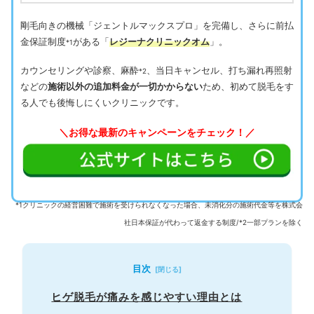
剛毛向きの機械「ジェントルマックスプロ」を完備し、さらに前払
金保証制度
がある「
レジーナクリニックオム
」。
*1
カウンセリングや診察、麻酔
、当日キャンセル、打ち漏れ再照射
*2
などの
施術以外の追加料金が一切かからない
ため、初めて脱毛をす
る人でも後悔しにくいクリニックです。
＼お得な最新のキャンペーンをチェック！／
*1クリニックの経営困難で施術を受けられなくなった場合、未消化分の施術代金等を株式会
社日本保証が代わって返金する制度/*2一部プランを除く
目次
ヒゲ脱毛が痛みを感じやすい理由とは