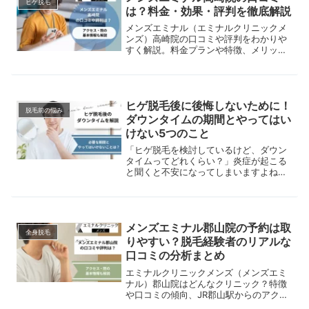
ヒゲ脱毛
は？料金・効果・評判を徹底解説
メンズエミナル（エミナルクリニックメ
ンズ）高崎院の口コミや評判をわかりや
すく解説。料金プランや特徴、メリッ
ト・デメリットまでまとめています。医
療脱毛が初めての方や、他クリニックと
比較したい方はぜひ参考にしてくださ
い。
ヒゲ脱毛後に後悔しないために！
脱毛前の悩み
ダウンタイムの期間とやってはい
けない5つのこと
「ヒゲ脱毛を検討しているけど、ダウン
タイムってどれくらい？」炎症が起こる
と聞くと不安になってしまいますよね。
この記事では、ヒゲ脱毛のダウンタイム
の目安期間と長引かせないための方法を
わかりやすく説明します。
メンズエミナル郡山院の予約は取
全身脱毛
りやすい？脱毛経験者のリアルな
口コミの分析まとめ
エミナルクリニックメンズ（メンズエミ
ナル）郡山院はどんなクリニック？特徴
や口コミの傾向、JR郡山駅からのアクセ
スなどをまとめて紹介。郡山でヒゲ脱