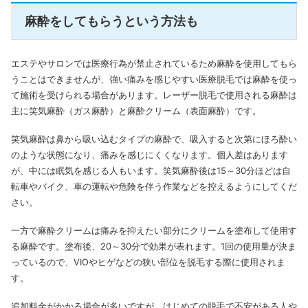
麻酔をしてもらうという方法も
エステやサロンでは医療行為が禁止されているため麻酔を使用してもら
うことはできませんが、強い痛みを感じやすい医療脱毛では麻酔を使っ
て施術を受けられる場合があります。レーザー脱毛で使用される麻酔は
主に笑気麻酔（ガス麻酔）と麻酔クリーム（表面麻酔）です。
笑気麻酔は鼻から吸い込むタイプの麻酔で、吸入すると次第にほろ酔い
のような状態になり、痛みを感じにくくなります。個人差はあります
が、中には眠気を感じる人もいます。笑気麻酔後は15～30分ほどは自
転車やバイク、車の運転や危険を伴う作業などを控えるようにしてくだ
さい。
一方で麻酔クリームは痛みを抑えたい部分にクリームを塗布して使用す
る麻酔です。塗布後、20～30分で効果が表れます。1回の使用量が決ま
っているので、VIOやヒゲなどの狭い部位を脱毛する際に使用されま
す。
追加料金がかかる場合が多いですが、はじめての脱毛で不安がある人や