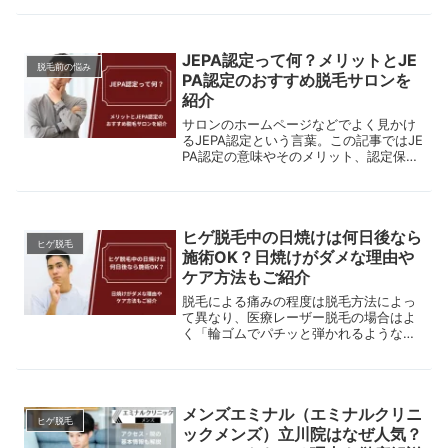
毛・全身脱毛を検討している男性に向け
て、クリニック選びの参考になる情報を
解説しています。
JEPA認定って何？メリットとJE
脱毛前の悩み
PA認定のおすすめ脱毛サロンを
紹介
サロンのホームページなどでよく見かけ
るJEPA認定という言葉。この記事ではJE
PA認定の意味やそのメリット、認定保有
スタッフがいる脱毛サロンの魅力を解
説。おすすめサロンやよくあるQ&Aも紹
介します。
ヒゲ脱毛中の日焼けは何日後なら
ヒゲ脱毛
施術OK？日焼けがダメな理由や
ケア方法もご紹介
脱毛による痛みの程度は脱毛方法によっ
て異なり、医療レーザー脱毛の場合はよ
く「輪ゴムでパチッと弾かれるような感
覚」と表現されることが多いです。しか
し、中には「泣くほど痛い」、「耐えら
れず中断した」といった声や、さらには
「回数を重ねるごとにだんだん痛くなる
メンズエミナル（エミナルクリニ
気がする」という感想も…。医療レーザ
ヒゲ脱毛
ー脱毛の痛みは本当に耐えがたいものな
ックメンズ）立川院はなぜ人気？
のでしょうか？また、施術を受けるごと