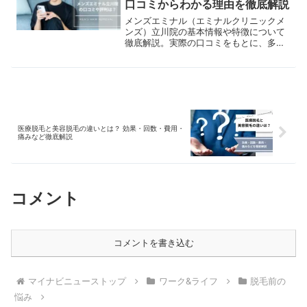
口コミからわかる理由を徹底解説
に痛みは増していくのでしょうか？本記
事では、脱毛方法の種類や仕組み、医療
メンズエミナル（エミナルクリニックメ
レーザー脱毛の痛みが強い理由、男性が
ンズ）立川院の基本情報や特徴について
痛みを感じやすい部位、そして回数を重
徹底解説。実際の口コミをもとに、多く
ねるごとに痛みが増すのかについて解説
の男性から選ばれる理由を深堀します。
していきます。
医療脱毛と美容脱毛の違いとは？ 効果・回数・費用・
痛みなど徹底解説
コメント
コメントを書き込む
マイナビニューストップ
ワーク&ライフ
脱毛前の
悩み